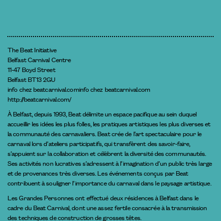
The Beat Initiative
Belfast Carnival Centre
11-47 Boyd Street
Belfast BT13 2GU
info
chez
beatcarnival.com
info
chez
beatcarnival.com
http://beatcarnival.com/
À Belfast, depuis 1993, Beat délimite un espace pacifique au sein duquel
accueillir les idées les plus folles, les pratiques artistiques les plus diverses et
la communauté des carnavaliers. Beat crée de l’art spectaculaire pour le
carnaval lors d’ateliers participatifs, qui transfèrent des savoir-faire,
s’appuient sur la collaboration et célèbrent la diversité des communautés.
Ses activités non lucratives s’adressent à l’imagination d’un public très large
et de provenances très diverses. Les événements conçus par Beat
contribuent à souligner l’importance du carnaval dans le paysage artistique.
Les Grandes Personnes ont effectué deux résidences à Belfast dans le
cadre du Beat Carnival, dont une assez fertile consacrée à la transmission
des techniques de construction de grosses têtes.