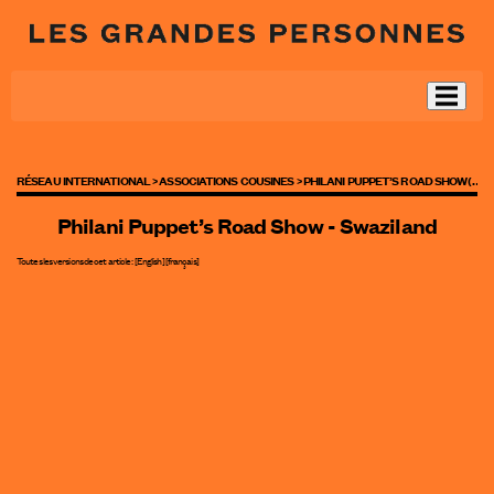
RÉSEAU INTERNATIONAL >
ASSOCIATIONS COUSINES >
PHILANI PUPPET’S ROAD SHOW (…)
Philani Puppet’s Road Show - Swaziland
Toutes les versions de cet article :
[
English
]
[français]