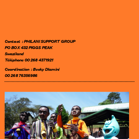
Contact : PHILANI SUPPORT GROUP
PO BOX 432 PIGGS PEAK
Swaziland
Téléphone 00 268 4371921
Coordination : Becky Dlamini
00 268 76356986