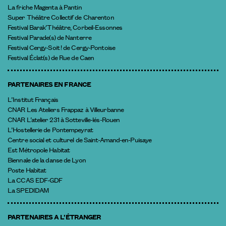
La friche Magenta à Pantin
Super Théâtre Collectif de Charenton
Festival Barak’Théâtre, Corbeil-Essonnes
Festival Parade(s) de Nanterre
Festival Cergy-Soit ! de Cergy-Pontoise
Festival Éclat(s) de Rue de Caen
PARTENAIRES EN FRANCE
L’Institut Français
CNAR Les Ateliers Frappaz à Villeurbanne
CNAR L’atelier 231 à Sotteville-lés-Rouen
L’Hostellerie de Pontempeyrat
Centre social et culturel de Saint-Amand-en-Puisaye
Est Métropole Habitat
Biennale de la danse de Lyon
Poste Habitat
La CCAS EDF-GDF
La SPEDIDAM
PARTENAIRES A L’ÉTRANGER