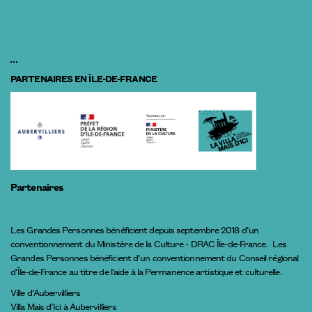
PARTENAIRES EN ÎLE-DE-FRANCE
Partenaires
Les Grandes Personnes bénéficient depuis septembre 2018 d’un
conventionnement du Ministère de la Culture - DRAC Île-de-France. Les
Grandes Personnes bénéficient d’un conventionnement du Conseil régional
d’Île-de-France au titre de l’aide à la Permanence artistique et culturelle.
Ville d’Aubervilliers
Villa Mais d’Ici à Aubervilliers