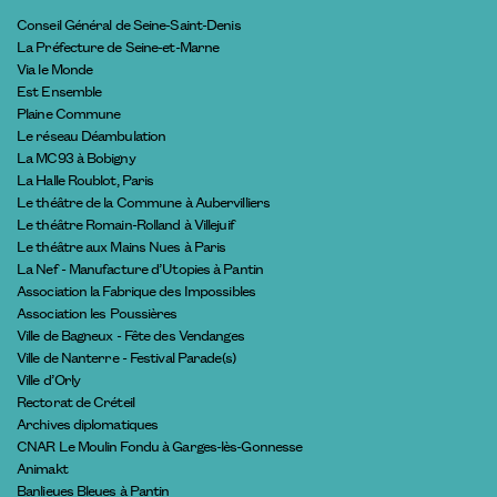
Conseil Général de Seine-Saint-Denis
La Préfecture de Seine-et-Marne
Via le Monde
Est Ensemble
Plaine Commune
Le réseau Déambulation
La MC93 à Bobigny
La Halle Roublot, Paris
Le théâtre de la Commune à Aubervilliers
Le théâtre Romain-Rolland à Villejuif
Le théâtre aux Mains Nues à Paris
La Nef - Manufacture d’Utopies à Pantin
Association la Fabrique des Impossibles
Association les Poussières
Ville de Bagneux - Fête des Vendanges
Ville de Nanterre - Festival Parade(s)
Ville d’Orly
Rectorat de Créteil
Archives diplomatiques
CNAR Le Moulin Fondu à Garges-lès-Gonnesse
Animakt
Banlieues Bleues à Pantin