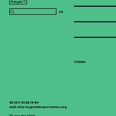
Crédits
33 (0)1 43 52 19 84
mail
chez
lesgrandespersonnes.org
77, rue des Cités